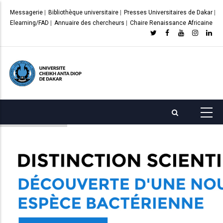
Aller
Messagerie
|
Bibliothèque universitaire
|
Presses Universitaires de Dakar
|
au
Elearning/FAD
|
Annuaire des chercheurs
|
Chaire Renaissance Africaine
contenu
principal