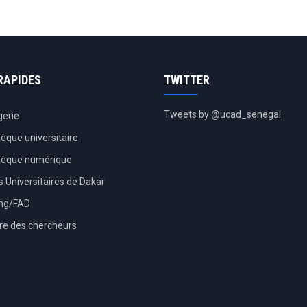
RAPIDES
TWITTER
Tweets by @ucad_senegal
erie
hèque universitaire
thèque numérique
 Universitaires de Dakar
ing/FAD
re des chercheurs