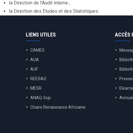
la Direction de l’Audit interne ;
la Direction des Etudes et des Statistiques.
LIENS UTILES
ACCÈS 
CAMES
Messag
AUA
Bibliot
AUF
Biblio
REESAO
Presses
MESR
Elearn
ANAQ-Sup
Annuai
Chaire Renaissance Africaine