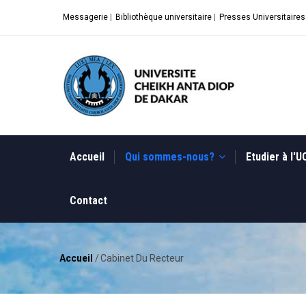
Aller
Messagerie
|
Bibliothèque universitaire
|
Presses Universitaires
au
contenu
principal
MAIN
NAVIGATION
Accueil
Qui sommes-nous?
Etudier à l'
Contact
Accueil
/
Cabinet Du Recteur
Fil
d'Ariane