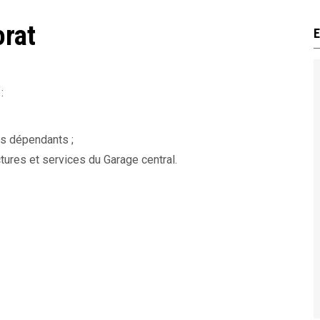
orat
E
:
es dépendants ;
ctures et services du Garage central.