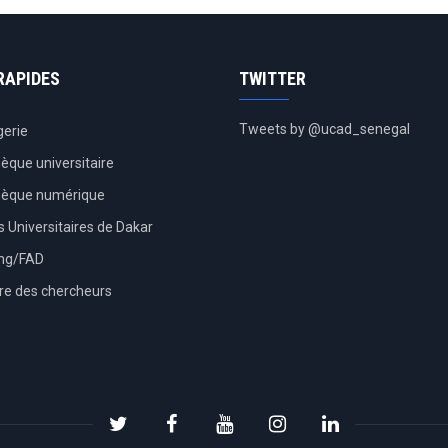
RAPIDES
TWITTER
Tweets by @ucad_senegal
erie
hèque universitaire
thèque numérique
 Universitaires de Dakar
ing/FAD
re des chercheurs