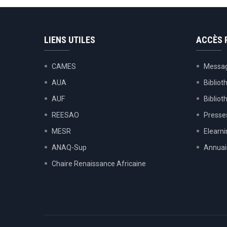
LIENS UTILES
ACCÈS 
CAMES
Messag
AUA
Bibliot
AUF
Biblio
REESAO
Presses
MESR
Elearn
ANAQ-Sup
Annuai
Chaire Renaissance Africaine