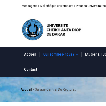
Aller
Messagerie
|
Bibliothèque universitaire
|
Presses Universitaires
au
contenu
principal
MAIN
NAVIGATION
Accueil
Qui sommes-nous?
Etudier à l'
Contact
Accueil
/
Garage Central Du Rectorat
Fil
d'Ariane