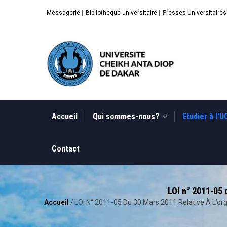
Aller
Messagerie
|
Bibliothèque universitaire
|
Presses Universitaires
au
contenu
principal
MAIN
NAVIGATION
Accueil
Qui sommes-nous?
Etudier à l'
Contact
LOI n° 2011-05 
Accueil
/
LOI N° 2011-05 Du 30 Mars 2011 Relative À L’
Fil