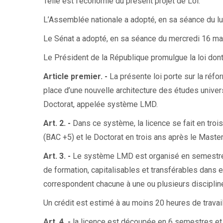
Telle est l’économie du présent projet de Loi.
L’Assemblée nationale a adopté, en sa séance du lun
Le Sénat a adopté, en sa séance du mercredi 16 ma
Le Président de la République promulgue la loi dont l
Article premier. -
La présente loi porte sur la réf
place d’une nouvelle architecture des études univers
Doctorat, appelée système LMD.
Art. 2. -
Dans ce système, la licence se fait en troi
(BAC +5) et le Doctorat en trois ans après le Maste
Art. 3. -
Le système LMD est organisé en semestres
de formation, capitalisables et transférables dans e
correspondent chacune à une ou plusieurs disciplin
Un crédit est estimé à au moins 20 heures de trava
Art. 4. -
la licence est découpée en 6 semestres et 