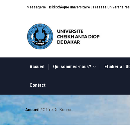
Aller
Messagerie
|
Bibliothèque universitaire
|
Presses Universitaires
au
contenu
principal
MAIN
NAVIGATION
Accueil
Qui sommes-nous?
Etudier à l'
Contact
Accueil
/
Offre De Bourse
Fil
d'Ariane