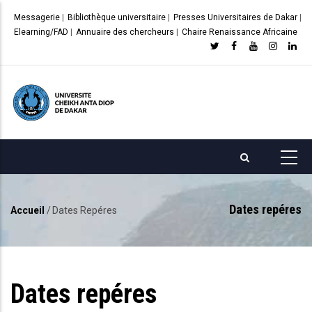
Aller
Messagerie
|
Bibliothèque universitaire
|
Presses Universitaires de Dakar
|
au
Elearning/FAD
|
Annuaire des chercheurs
|
Chaire Renaissance Africaine
contenu
principal
Dates repéres
Accueil
/
Dates Repéres
Fil
d'Ariane
Dates repéres