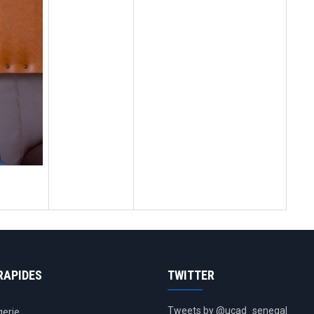
RAPIDES
TWITTER
Tweets by @ucad_senegal
erie