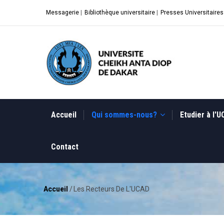
Aller
Messagerie
|
Bibliothèque universitaire
|
Presses Universitaires
au
contenu
principal
MAIN
NAVIGATION
Accueil
Qui sommes-nous?
Etudier à l'
Contact
Accueil
/
Les Recteurs De L'UCAD
Fil
d'Ariane