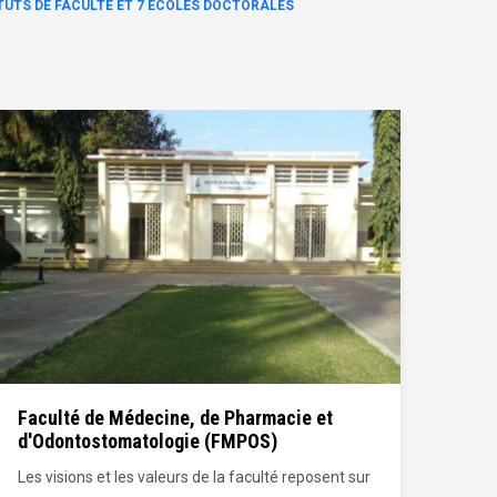
TITUTS DE FACULTÉ ET 7 ECOLES DOCTORALES
Faculté des Sciences Economiques et de
Facu
Gestion (FASEG)
Poli
La Faculté des Sciences Economiques et de
La Fa