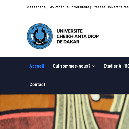
Aller
Messagerie
|
Bibliothèque universitaire
|
Presses Universitaires
au
contenu
principal
MAIN
NAVIGATION
Accueil
Qui sommes-nous?
Etudier à l'
Contact