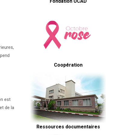
Fondation UCAD
ieures,
épend
Coopération
en est
et de la
Ressources documentaires