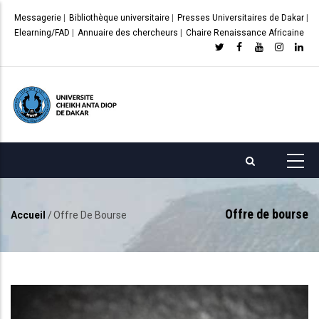
Aller
Messagerie
|
Bibliothèque universitaire
|
Presses Universitaires de Dakar
|
au
Elearning/FAD
|
Annuaire des chercheurs
|
Chaire Renaissance Africaine
contenu
principal
Offre de bourse
Accueil
/
Offre De Bourse
Fil
d'Ariane