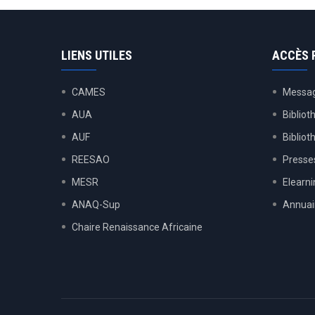
LIENS UTILES
ACCÈS 
CAMES
Messag
AUA
Bibliot
AUF
Biblio
REESAO
Presses
MESR
Elearn
ANAQ-Sup
Annuai
Chaire Renaissance Africaine