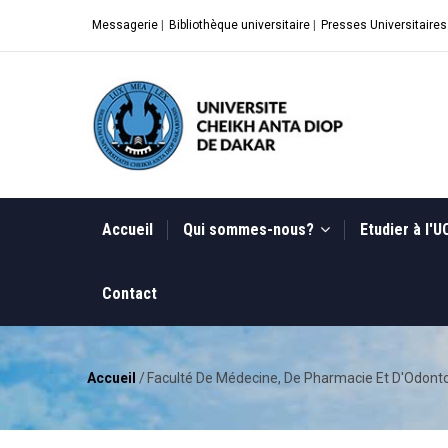
Aller
Messagerie
|
Bibliothèque universitaire
|
Presses Universitaires
au
contenu
principal
MAIN
NAVIGATION
Accueil
Qui sommes-nous?
Etudier à l'
Contact
Accueil
/
Faculté De Médecine, De Pharmacie Et D'Odon
Fil
d'Ariane