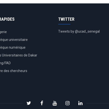
RAPIDES
TWITTER
Tweets by @ucad_senegal
erie
hèque universitaire
thèque numérique
 Universitaires de Dakar
ing/FAD
re des chercheurs