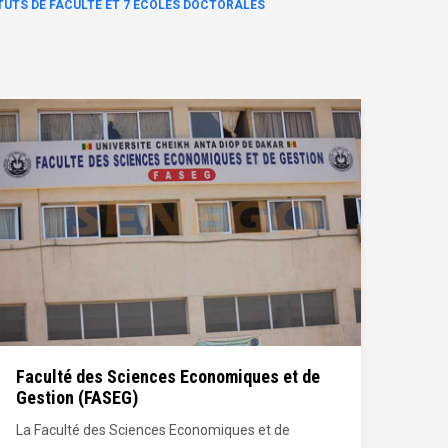
TITUTS DE FACULTÉ ET 7 ECOLES DOCTORALES
Faculté des Sciences Juridiques et
Fac
Politiques (FSJP)
l’E
La Faculté des Sciences juridiques et politiques de
La 