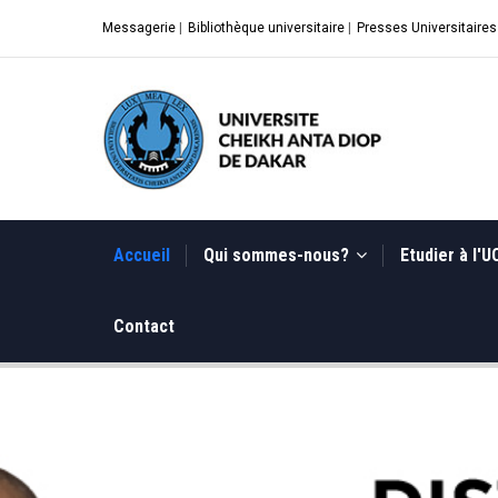
Aller
Messagerie
|
Bibliothèque universitaire
|
Presses Universitaires
au
contenu
principal
MAIN
NAVIGATION
Accueil
Qui sommes-nous?
Etudier à l'
Contact