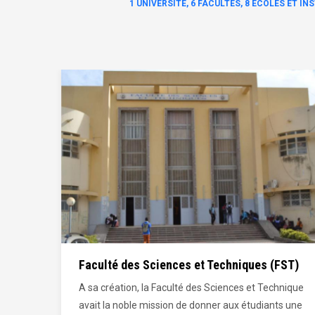
1 UNIVERSITÉ, 6 FACULTÉS, 8 ECOLES ET I
(FST)
Faculté de Médecine, de Pharmacie et
d'Odontostomatologie (FMPOS)
chnique
Les visions et les valeurs de la faculté reposent sur
ts une