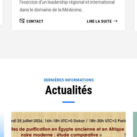
Gestion (FASEG) a été créée par décret n°70-1135
du 13 octobre 1970 modifié par le décret n°94-
1002 du 28/09/1994, à la suite de la concertation
CONTACT
LIRE LA SUITE
Nationale sur l’Enseignement Supérieure de 1993.
DERNIÈRES INFORMATIONS
Actualités