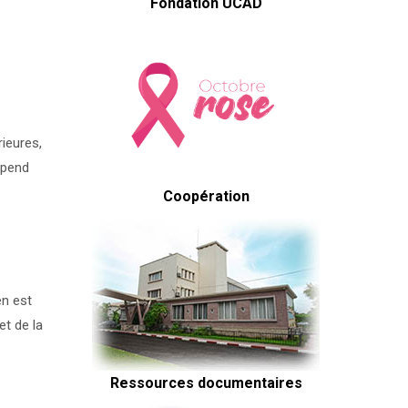
Fondation UCAD
ieures,
épend
Coopération
en est
et de la
Ressources documentaires