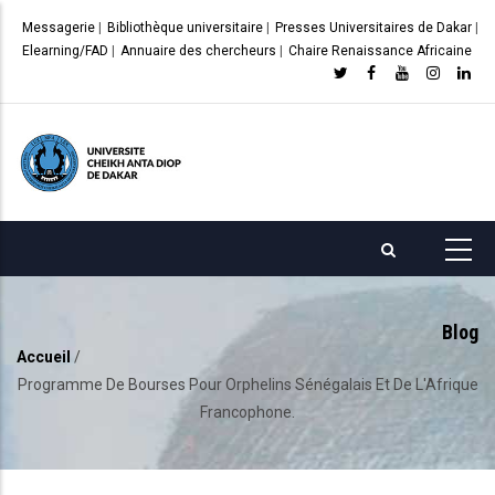
Aller
Messagerie
|
Bibliothèque universitaire
|
Presses Universitaires de Dakar
|
au
Elearning/FAD
|
Annuaire des chercheurs
|
Chaire Renaissance Africaine
contenu
principal
Blog
Accueil
/
Fil
Programme De Bourses Pour Orphelins Sénégalais Et De L'Afrique
d'Ariane
Francophone.