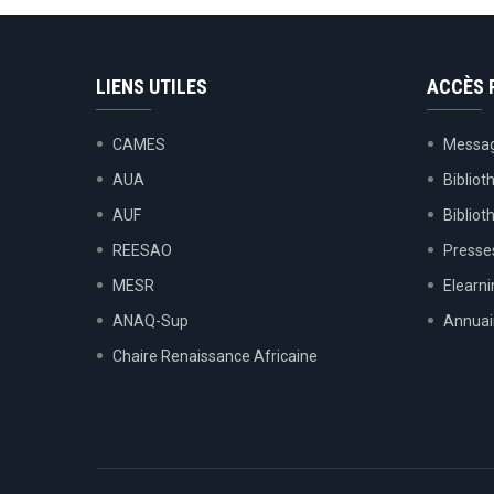
LIENS UTILES
ACCÈS 
CAMES
Messag
AUA
Bibliot
AUF
Biblio
REESAO
Presses
MESR
Elearn
ANAQ-Sup
Annuai
Chaire Renaissance Africaine