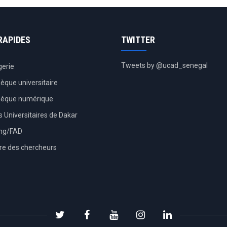
RAPIDES
TWITTER
Tweets by @ucad_senegal
erie
hèque universitaire
thèque numérique
 Universitaires de Dakar
ing/FAD
re des chercheurs