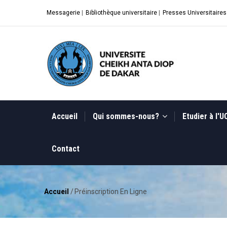
Aller
Messagerie
|
Bibliothèque universitaire
|
Presses Universitaires
au
contenu
principal
MAIN
NAVIGATION
Accueil
Qui sommes-nous?
Etudier à l'
Contact
Accueil
/
Préinscription En Ligne
Fil
d'Ariane