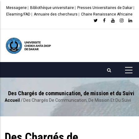
Aller
Messagerie
|
Bibliothèque universitaire
|
Presses Universitaires de Dakar
|
au
Elearning/FAD
|
Annuaire des chercheurs
|
Chaire Renaissance Africaine
contenu
principal
Des Chargés de communication, de mission et du Suivi
Accueil
/
Des Chargés De Communication, De Mission Et Du Suivi
Fil
d'Ariane
Des Chargés de