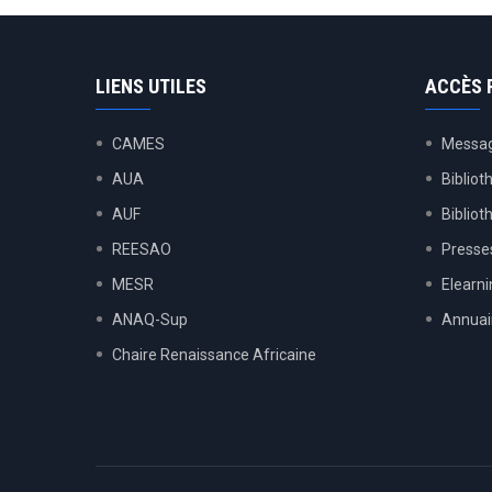
LIENS UTILES
ACCÈS 
CAMES
Messag
AUA
Bibliot
AUF
Biblio
REESAO
Presses
MESR
Elearn
ANAQ-Sup
Annuai
Chaire Renaissance Africaine