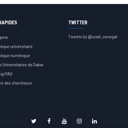
RAPIDES
TWITTER
Tweets by @ucad_senegal
erie
hèque universitaire
thèque numérique
 Universitaires de Dakar
ing/FAD
re des chercheurs