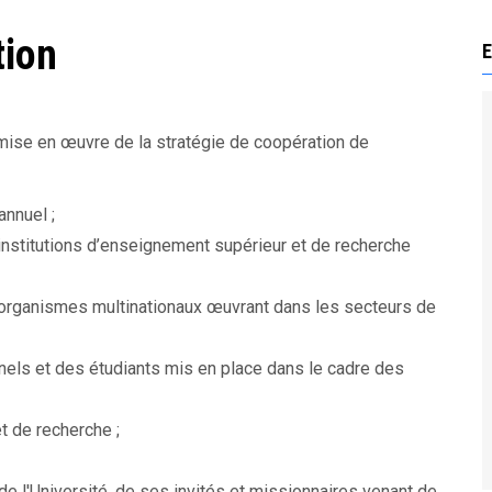
tion
E
 mise en œuvre de la stratégie de coopération de
annuel ;
s institutions d’enseignement supérieur et de recherche
es organismes multinationaux œuvrant dans les secteurs de
els et des étudiants mis en place dans le cadre des
t de recherche ;
 de l'Université, de ses invités et missionnaires venant de