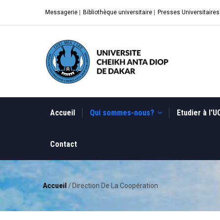
Aller
Messagerie
|
Bibliothèque universitaire
|
Presses Universitaires
au
contenu
principal
MAIN
NAVIGATION
Accueil
Qui sommes-nous?
Etudier à l'
Contact
Accueil
/
Direction De La Coopération
Fil
d'Ariane