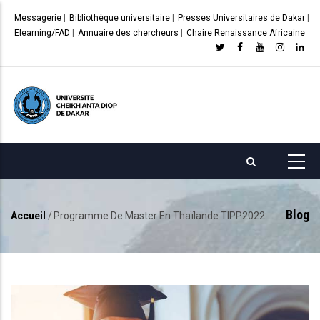
Aller
Messagerie
|
Bibliothèque universitaire
|
Presses Universitaires de Dakar
|
au
Elearning/FAD
|
Annuaire des chercheurs
|
Chaire Renaissance Africaine
contenu
principal
Blog
Accueil
/
Programme De Master En Thaïlande TIPP2022
Fil
d'Ariane