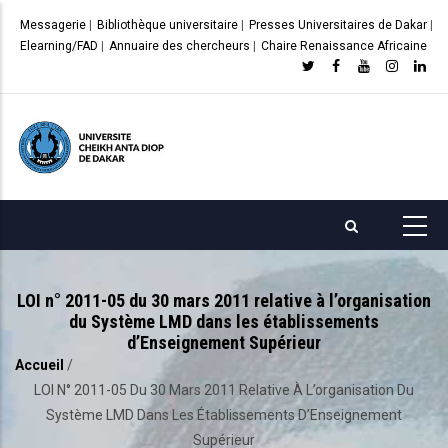
Aller
Messagerie
|
Bibliothèque universitaire
|
Presses Universitaires de Dakar
|
au
Elearning/FAD
|
Annuaire des chercheurs
|
Chaire Renaissance Africaine
contenu
principal
LOI n° 2011-05 du 30 mars 2011 relative à l’organisation
du Système LMD dans les établissements
d’Enseignement Supérieur
Accueil
/
Fil
LOI N° 2011-05 Du 30 Mars 2011 Relative À L’organisation Du
d'Ariane
Système LMD Dans Les Établissements D’Enseignement
Supérieur