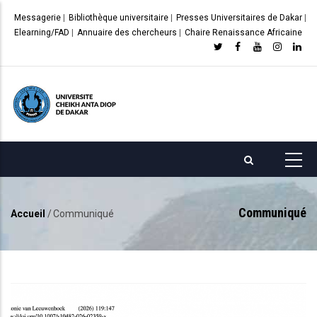
Aller
Messagerie
|
Bibliothèque universitaire
|
Presses Universitaires de Dakar
|
au
Elearning/FAD
|
Annuaire des chercheurs
|
Chaire Renaissance Africaine
contenu
principal
Communiqué
Accueil
/
Communiqué
Fil
d'Ariane