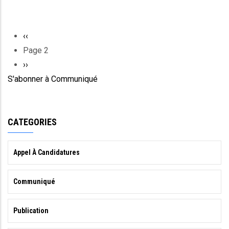
Page
‹‹
Pagination
précédente
Page 2
Page
››
S'abonner à Communiqué
suivante
CATEGORIES
Appel À Candidatures
Communiqué
Publication