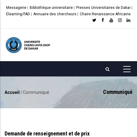
Aller
Messagerie
|
Bibliothèque universitaire
|
Presses Universitaires de Dakar
|
au
Elearning/FAD
|
Annuaire des chercheurs
|
Chaire Renaissance Africaine
contenu
principal
Communiqué
Accueil
/
Communiqué
Fil
d'Ariane
Demande de renseignement et de prix