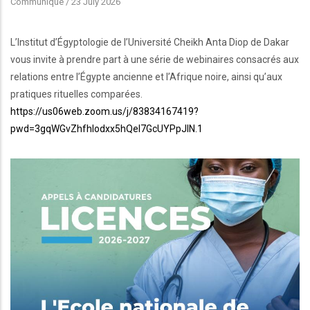
Communiqué
/
23 July 2026
L’Institut d’Égyptologie de l’Université Cheikh Anta Diop de Dakar
vous invite à prendre part à une série de webinaires consacrés aux
relations entre l’Égypte ancienne et l’Afrique noire, ainsi qu’aux
pratiques rituelles comparées.
https://us06web.zoom.us/j/83834167419?
pwd=3gqWGvZhfhIodxx5hQel7GcUYPpJlN.1