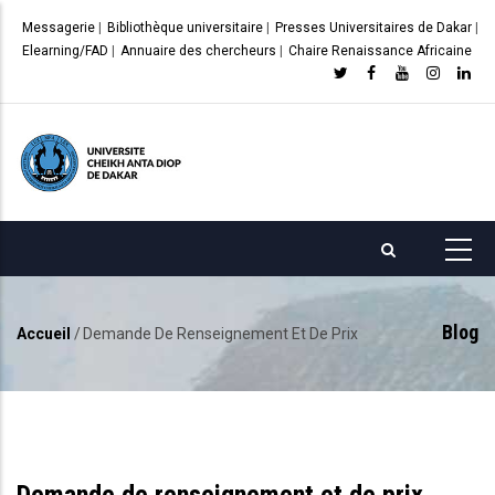
Aller
Messagerie
|
Bibliothèque universitaire
|
Presses Universitaires de Dakar
|
au
Elearning/FAD
|
Annuaire des chercheurs
|
Chaire Renaissance Africaine
contenu
principal
Blog
Accueil
/
Demande De Renseignement Et De Prix
Fil
d'Ariane
Demande de renseignement et de prix