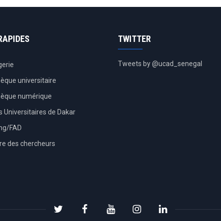
RAPIDES
TWITTER
Tweets by @ucad_senegal
erie
hèque universitaire
thèque numérique
 Universitaires de Dakar
ing/FAD
re des chercheurs