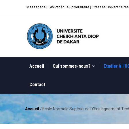
Aller
Messagerie
|
Bibliothèque universitaire
|
Presses Universitaires
au
contenu
principal
MAIN
NAVIGATION
Accueil
Qui sommes-nous?
Etudier à l'
Contact
Accueil
/
Ecole Normale Supérieure D'Enseignement Tech
Fil
d'Ariane