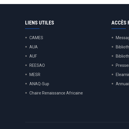
LIENS UTILES
ACCÈS 
CAMES
Messag
AUA
Bibliot
AUF
Biblio
REESAO
Presses
MESR
Elearn
ANAQ-Sup
Annuai
Chaire Renaissance Africaine