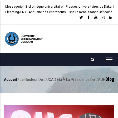
Aller
Messagerie
|
Bibliothèque universitaire
|
Presses Universitaires de Dakar
|
au
Elearning/FAD
|
Annuaire des chercheurs
|
Chaire Renaissance Africaine
contenu
principal
Blog
Accueil
/
Le Recteur De L’UCAD Élu À La Présidence De L’AUF
Fil
d'Ariane