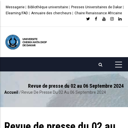
Aller
Messagerie
|
Bibliothèque universitaire
|
Presses Universitaires de Dakar
|
au
Elearning/FAD
|
Annuaire des chercheurs
|
Chaire Renaissance Africaine
contenu
principal
Revue de presse du 02 au 06 Septembre 2024
Accueil
/
Revue De Presse Du 02 Au 06 Septembre 2024
Fil
d'Ariane
Revue de presse du 02 au