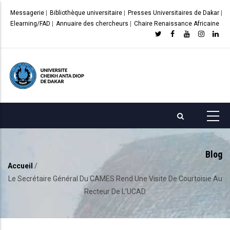
Aller
Messagerie
|
Bibliothèque universitaire
|
Presses Universitaires de Dakar
|
au
Elearning/FAD
|
Annuaire des chercheurs
|
Chaire Renaissance Africaine
contenu
principal
Blog
Accueil
/
Fil
Le Secrétaire Général Du CAMES Rend Une Visite De Courtoisie Au
d'Ariane
Recteur De L’UCAD