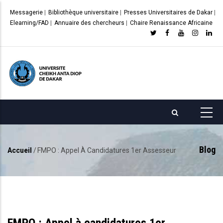
Aller
Messagerie
|
Bibliothèque universitaire
|
Presses Universitaires de Dakar
|
au
Elearning/FAD
|
Annuaire des chercheurs
|
Chaire Renaissance Africaine
contenu
principal
Blog
Accueil
/
FMPO : Appel À Candidatures 1er Assesseur
Fil
d'Ariane
FMPO : Appel à candidatures 1er