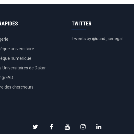
RAPIDES
TWITTER
Tweets by @ucad_senegal
erie
hèque universitaire
thèque numérique
 Universitaires de Dakar
ing/FAD
re des chercheurs