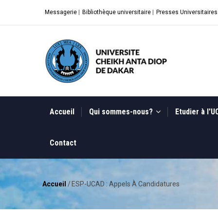
Aller
Messagerie
|
Bibliothèque universitaire
|
Presses Universitaires
au
contenu
principal
MAIN
NAVIGATION
Accueil
Qui sommes-nous?
Etudier à l'
Contact
Accueil
/
ESP-UCAD : Appels À Candidatures
Fil
d'Ariane