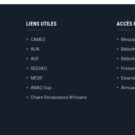
LIENS UTILES
ACCÈS 
CAMES
Messag
AUA
Bibliot
AUF
Biblio
REESAO
Presses
MESR
Elearn
ANAQ-Sup
Annuai
Chaire Renaissance Africaine