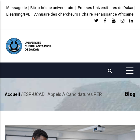
Aller
Messagerie
|
Bibliothèque universitaire
|
Presses Universitaires de Dakar
|
au
Elearning/FAD
|
Annuaire des chercheurs
|
Chaire Renaissance Africaine
contenu
principal
Blog
Accueil
/
ESP-UCAD : Appels À Candidatures PER
Fil
d'Ariane