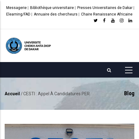
Aller
Messagerie
|
Bibliothèque universitaire
|
Presses Universitaires de Dakar
|
au
Elearning/FAD
|
Annuaire des chercheurs
|
Chaire Renaissance Africaine
contenu
principal
Blog
Accueil
/
CESTI : Appel À Candidatures PER
Fil
d'Ariane