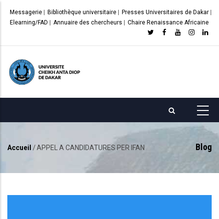
Aller
Messagerie
|
Bibliothèque universitaire
|
Presses Universitaires de Dakar
|
au
Elearning/FAD
|
Annuaire des chercheurs
|
Chaire Renaissance Africaine
contenu
principal
Blog
Accueil
/
APPEL A CANDIDATURES PER IFAN
Fil
d'Ariane