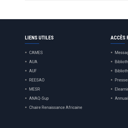
LIENS UTILES
ACCÈS 
CAMES
Messag
AUA
Bibliot
AUF
Biblio
REESAO
Presses
MESR
Elearn
ANAQ-Sup
Annuai
Chaire Renaissance Africaine