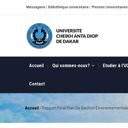
Aller
Messagerie
|
Bibliothèque universitaire
|
Presses Universitaires
au
contenu
principal
MAIN
NAVIGATION
Accueil
Qui sommes-nous?
Etudier à l'
Contact
Accueil
/
Rapport Final Plan De Gestion Environnemental
Fil
d'Ariane