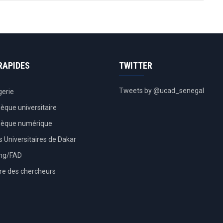
RAPIDES
TWITTER
Tweets by @ucad_senegal
erie
hèque universitaire
thèque numérique
 Universitaires de Dakar
ing/FAD
re des chercheurs