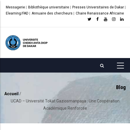
Aller
Messagerie
|
Bibliothèque universitaire
|
Presses Universitaires de Dakar
|
au
Elearning/FAD
|
Annuaire des chercheurs
|
Chaire Renaissance Africaine
contenu
principal
Blog
Accueil
/
Fil
UCAD – Université Tokat Gaziosmanpaşa : Une Coopération
d'Ariane
Académique Renforcée