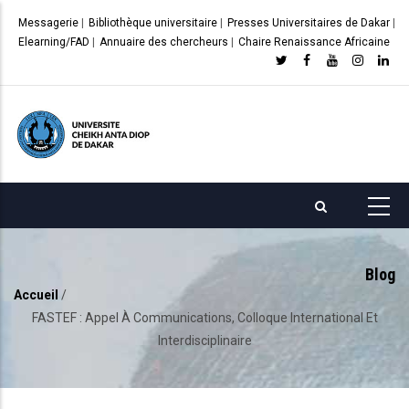
Aller
Messagerie
|
Bibliothèque universitaire
|
Presses Universitaires de Dakar
|
au
Elearning/FAD
|
Annuaire des chercheurs
|
Chaire Renaissance Africaine
contenu
principal
Blog
Accueil
/
Fil
FASTEF : Appel À Communications, Colloque International Et
d'Ariane
Interdisciplinaire