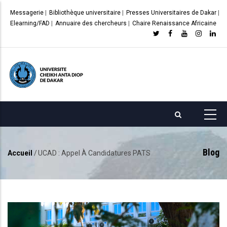
Aller
Messagerie
|
Bibliothèque universitaire
|
Presses Universitaires de Dakar
|
au
Elearning/FAD
|
Annuaire des chercheurs
|
Chaire Renaissance Africaine
contenu
principal
Blog
Accueil
/
UCAD : Appel À Candidatures PATS
Fil
d'Ariane