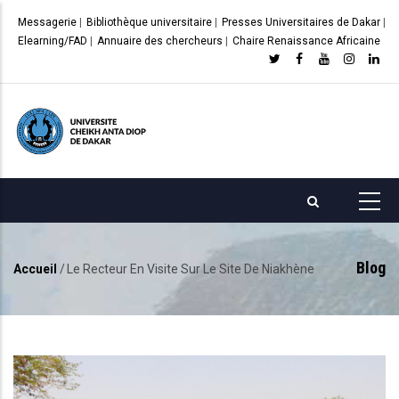
Aller
Messagerie
|
Bibliothèque universitaire
|
Presses Universitaires de Dakar
|
au
Elearning/FAD
|
Annuaire des chercheurs
|
Chaire Renaissance Africaine
contenu
principal
Blog
Accueil
/
Le Recteur En Visite Sur Le Site De Niakhène
Fil
d'Ariane