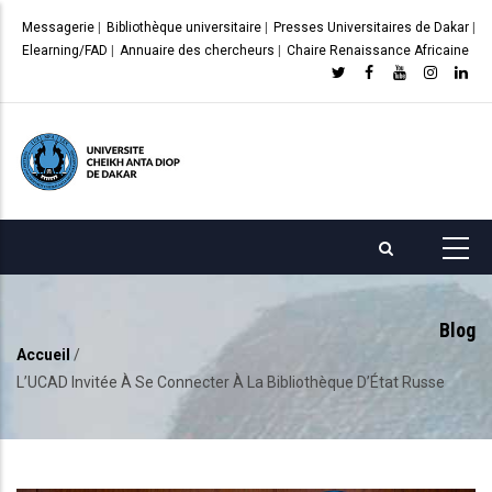
Aller
Messagerie
|
Bibliothèque universitaire
|
Presses Universitaires de Dakar
|
au
Elearning/FAD
|
Annuaire des chercheurs
|
Chaire Renaissance Africaine
contenu
principal
Blog
Accueil
/
Fil
L’UCAD Invitée À Se Connecter À La Bibliothèque D’État Russe
d'Ariane