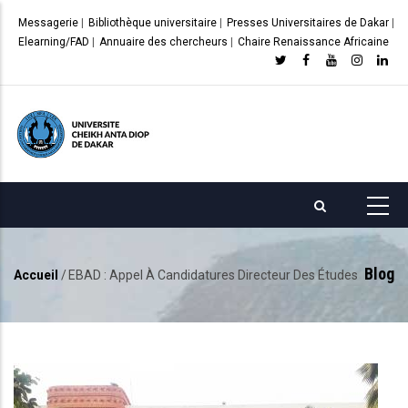
Aller
Messagerie
|
Bibliothèque universitaire
|
Presses Universitaires de Dakar
|
au
Elearning/FAD
|
Annuaire des chercheurs
|
Chaire Renaissance Africaine
contenu
principal
Blog
Accueil
/
EBAD : Appel À Candidatures Directeur Des Études
Fil
d'Ariane